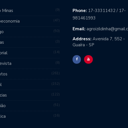
9
 Minas
Phone:
17-33311432 / 17-
981461993
47
oeconomia
Email:
agroizildinha@gmail
50
go
Address:
Avenida 7, 552 -
3
as
Guaíra - SP
14
orial
8
evista
261
ntos
152
l
122
cias
51
ião
16
tica