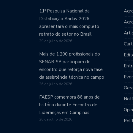
11ª Pesquisa Nacional da
Agro
Distribuição Andav 2026
Agr
apresentará o mais completo
Arti
retrato do setor no Brasil
29 de julho de 2026
Curt
Mais de 1.200 profissionais do
Edit
SENAR-SP participam de
Entr
encontro que reforça nova fase
Eve
da assistência técnica no campo
26 de julho de 2026
Gera
FAESP comemora 86 anos de
Notí
história durante Encontro de
Opin
Lideranças em Campinas
26 de julho de 2026
Polí