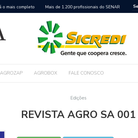
nais do SENAR-SP participam de encontro que reforça nova
FAESP co
nica no campo
AGROZAP
AGROBOX
FALE CONOSCO
Edições
REVISTA AGRO SA 001