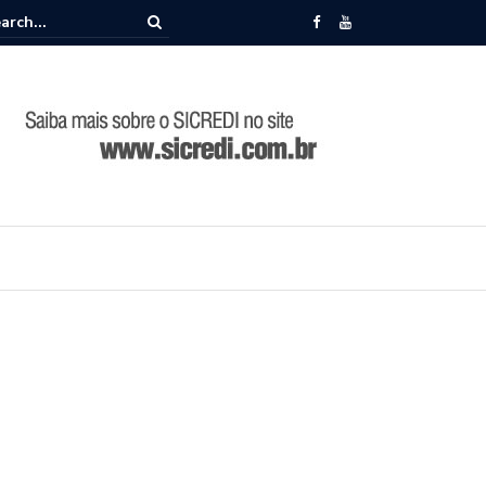
memora 86 anos de história durante Encontro de Lideranças em Camp