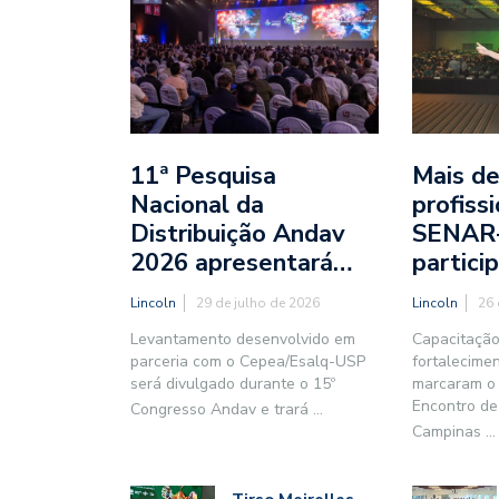
11ª Pesquisa
Mais de
Nacional da
profiss
Distribuição Andav
SENAR
2026 apresentará…
partic
Lincoln
29 de julho de 2026
Lincoln
26 
Levantamento desenvolvido em
Capacitação
parceria com o Cepea/Esalq-USP
fortalecime
será divulgado durante o 15º
marcaram o
Encontro de
Congresso Andav e trará
...
Campinas
...