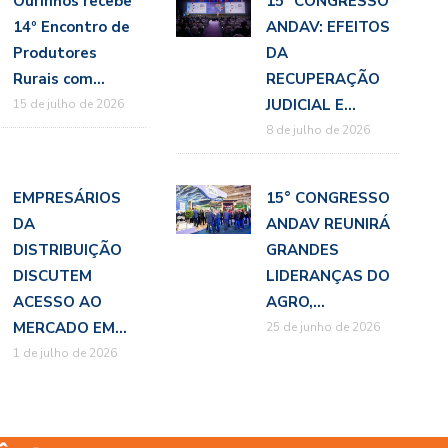
Ourinhos recebe
15º CONGRESSO
14º Encontro de
ANDAV: EFEITOS
Produtores
DA
Rurais com…
RECUPERAÇÃO
JUDICIAL E…
15 de julho de 2026
8 de julho de 2026
EMPRESÁRIOS
15° CONGRESSO
DA
ANDAV REUNIRÁ
DISTRIBUIÇÃO
GRANDES
DISCUTEM
LIDERANÇAS DO
ACESSO AO
AGRO,…
MERCADO EM…
25 de junho de 2026
1 de julho de 2026