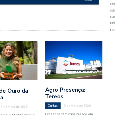
co
su
ca
un
re
Agro Presença:
 de Ouro da
Tereos
pa
Curtas
3 de maio de 2026
3 de maio de 2026
Presença feminina cresce em