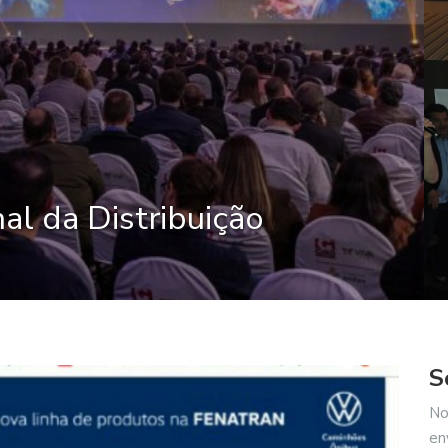
al da Distribuição
S
No
en