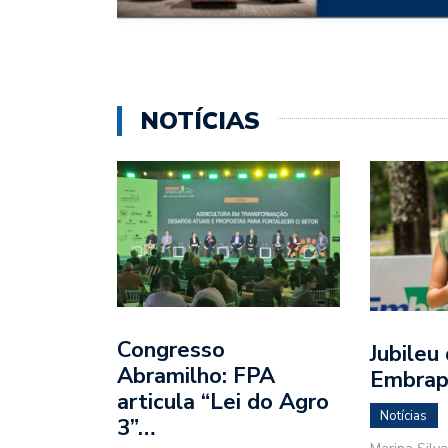
NOTÍCIAS
Congresso
Jubileu
Abramilho: ​FPA
Embra
articula “Lei do Agro
Notícias
3”…