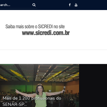
memora 86 anos de história durante Encontro de Lideranças em Camp
Mais de 1.200 profissionais do
SENAR-SP…