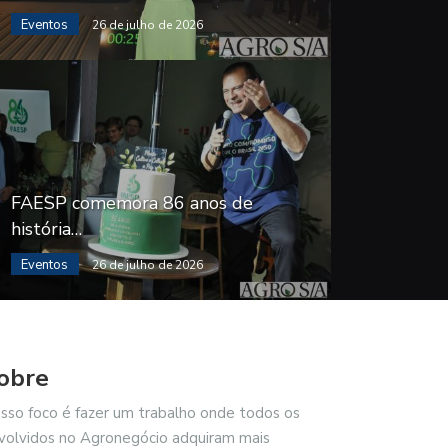
Eventos
26 de julho de 2026
FAESP comemora 86 anos de
história…
Eventos
26 de julho de 2026
obre
sso foco é fazer um trabalho onde todos os
volvidos no Agronegócio adquiram mais