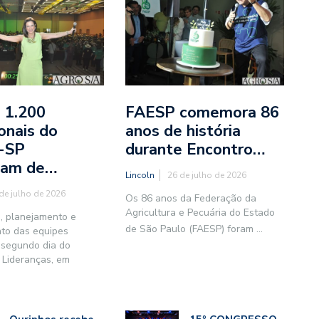
 1.200
FAESP comemora 86
ionais do
anos de história
-SP
durante Encontro…
ipam de…
Lincoln
26 de julho de 2026
de julho de 2026
Os 86 anos da Federação da
Agricultura e Pecuária do Estado
, planejamento e
de São Paulo (FAESP) foram
...
nto das equipes
 segundo dia do
 Lideranças, em