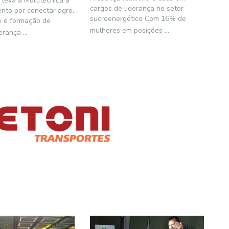
 leva a Multitécnica a
cargos de liderança no setor
nto por conectar agro,
sucroenergético Com 16% de
e e formação de
mulheres em posições
...
derança
...