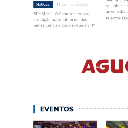
Marina Silva
Notícias
13 de maio de 2026
reconhecime
universidad
​BRASÍLIA – O financiamento da
talentos Li
produção nacional foi um dos
temas centrais dos debates no 4°
...
EVENTOS