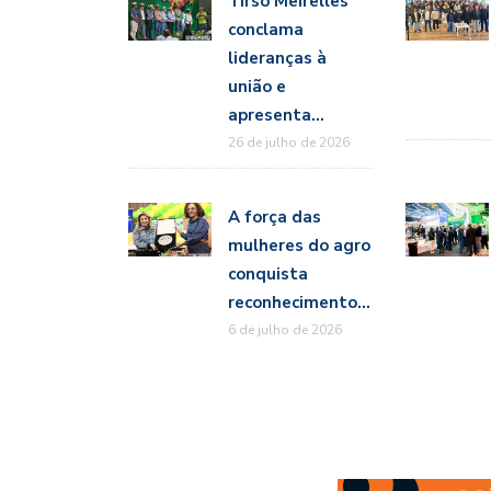
Tirso Meirelles
conclama
lideranças à
união e
apresenta…
26 de julho de 2026
A força das
mulheres do agro
conquista
reconhecimento…
6 de julho de 2026