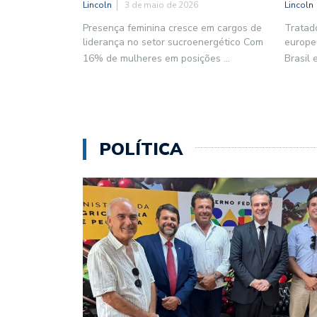
Lincoln
3 de maio de 2026
Lincoln
Presença feminina cresce em cargos de
Tratad
liderança no setor sucroenergético Com
europe
16% de mulheres em posições
...
Brasil
POLÍTICA