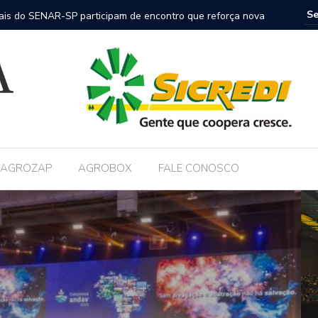
nais do SENAR-SP participam de encontro que reforça nova
FAESP co
nica no campo
AGROZAP
AGROBOX
FALE CONOSCO