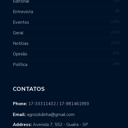
14
Editorial
8
Entrevista
261
Eventos
152
Geral
122
Notícias
51
Opinião
16
Política
CONTATOS
Phone:
17-33311432 / 17-981461993
Email:
agroizildinha@gmail.com
Address:
Avenida 7, 552 - Guaíra - SP