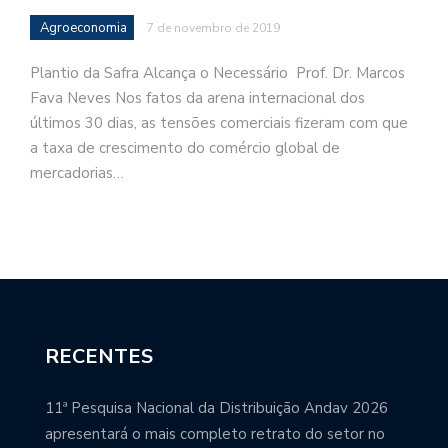
Agroeconomia
7 de novembro de 2019
Plantio da Safra Alcança o Necessário Prof. Dr. Marcos
Fava Neves Nos fatos da arena internacional dos
últimos 30 dias, as tensões comerciais fizeram com que
a taxa de crescimento do comércio global de
mercadorias…
RECENTES
11ª Pesquisa Nacional da Distribuição Andav 2026
apresentará o mais completo retrato do setor no