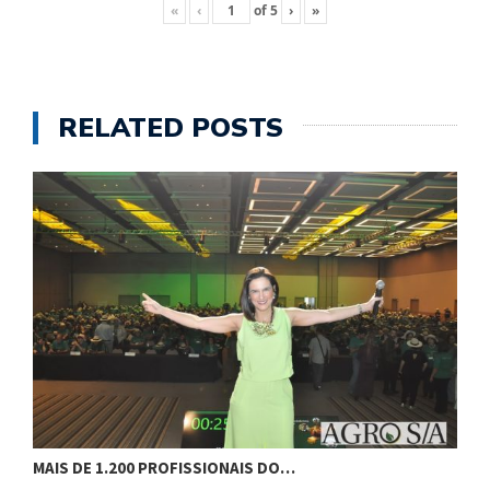
«
‹
of
5
›
»
RELATED POSTS
MAIS DE 1.200 PROFISSIONAIS DO…
F