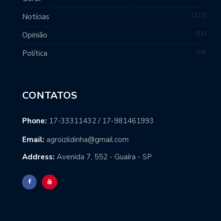
122
Notícias
51
Opinião
16
Política
CONTATOS
Phone:
17-33311432 / 17-981461993
Email:
agroizildinha@gmail.com
Address:
Avenida 7, 552 - Guaíra - SP