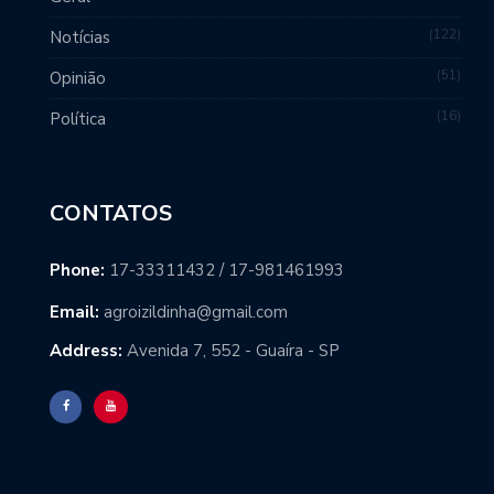
122
Notícias
51
Opinião
16
Política
CONTATOS
Phone:
17-33311432 / 17-981461993
Email:
agroizildinha@gmail.com
Address:
Avenida 7, 552 - Guaíra - SP