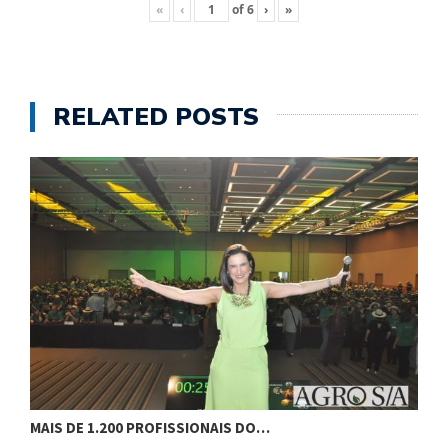
«
‹
of
6
›
»
RELATED POSTS
MAIS DE 1.200 PROFISSIONAIS DO…
F