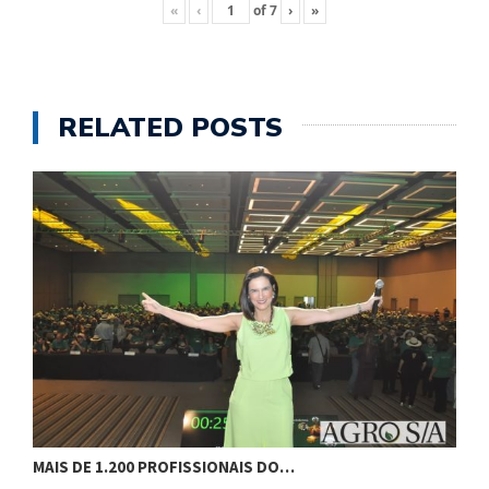
«
‹
of
7
›
»
RELATED POSTS
MAIS DE 1.200 PROFISSIONAIS DO…
F