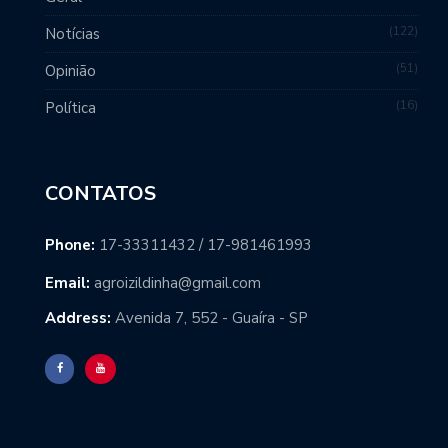
122
Notícias
51
Opinião
16
Política
CONTATOS
Phone:
17-33311432 / 17-981461993
Email:
agroizildinha@gmail.com
Address:
Avenida 7, 552 - Guaíra - SP