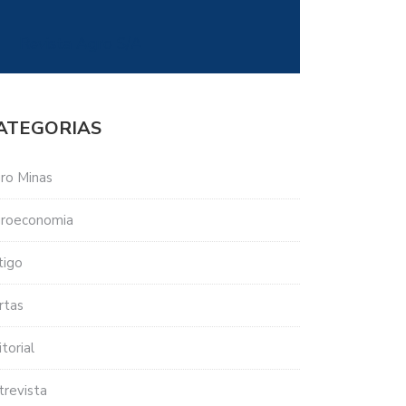
Revista Agro S/A
ATEGORIAS
ro Minas
roeconomia
tigo
rtas
torial
trevista