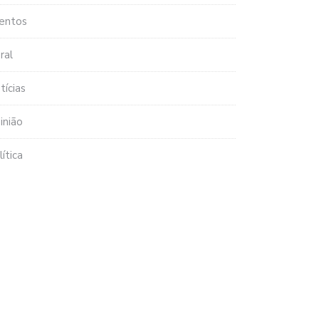
entos
ral
tícias
inião
lítica