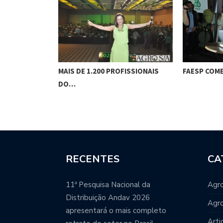
IONAL DA
MAIS DE 1.200 PROFISSIONAIS
FAESP COM
DO…
RECENTES
CA
11ª Pesquisa Nacional da
Agro
Distribuição Andav 2026
Agr
apresentará o mais completo
Arti