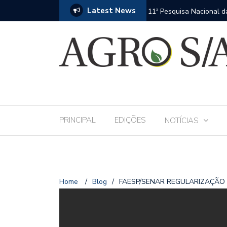
Latest News
 Andav 2026 apresentará o mais completo
Mais de 1.200 profissio
fase da assistência téc
PRINCIPAL
EDIÇÕES
NOTÍCIAS
Home
/
Blog
/
FAESP/SENAR REGULARIZAÇÃO 