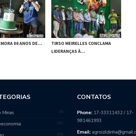
EMORA 86 ANOS DE…
TIRSO MEIRELLES CONCLAMA
FAE
LIDERANÇAS À…
DIA
TEGORIAS
CONTATOS
9
 Minas
Phone:
17-33311432 / 17-
981461993
47
oeconomia
Email:
agroizildinha@gmail
50
go