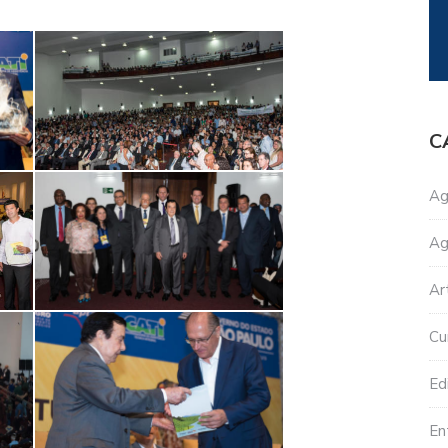
C
Ag
Ag
Ar
Cu
Edi
En