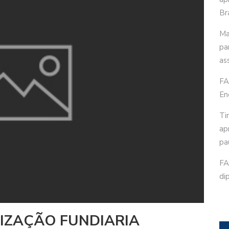
Bra
Ma
pa
as
FA
En
Ti
ap
pa
FA
di
IZAÇÃO FUNDIARIA