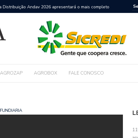
nais do SENAR-SP participam de encontro que reforça nova
FAESP co
nica no campo
AGROZAP
AGROBOX
FALE CONOSCO
FUNDIARIA
L
11
ap