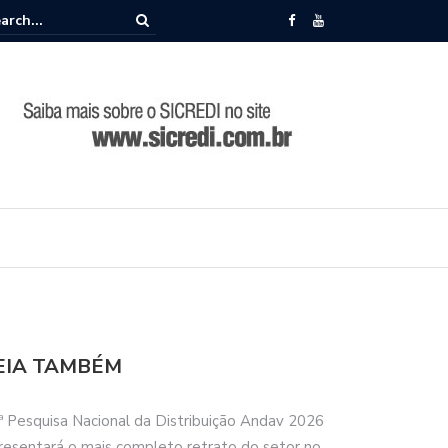
memora 86 anos de história durante Encontro de Lideranças em Camp
EIA TAMBÉM
ª Pesquisa Nacional da Distribuição Andav 2026
resentará o mais completo retrato do setor no