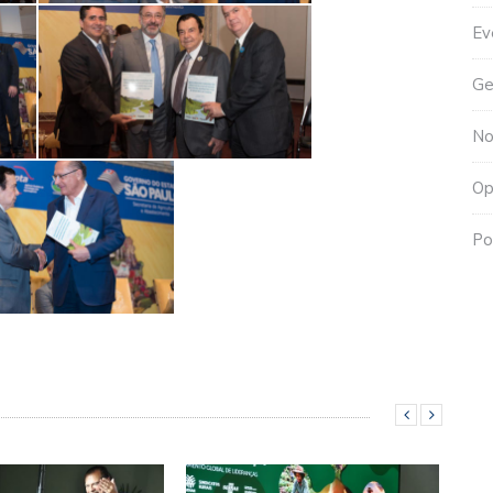
Ev
Ge
No
Op
Po