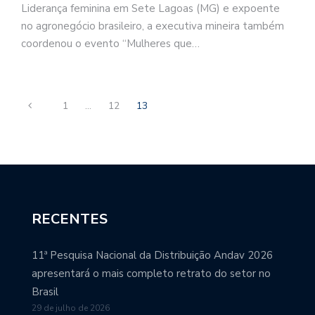
Liderança feminina em Sete Lagoas (MG) e expoente
no agronegócio brasileiro, a executiva mineira também
coordenou o evento “Mulheres que…
1
…
12
13
RECENTES
11ª Pesquisa Nacional da Distribuição Andav 2026
apresentará o mais completo retrato do setor no
Brasil
29 de julho de 2026