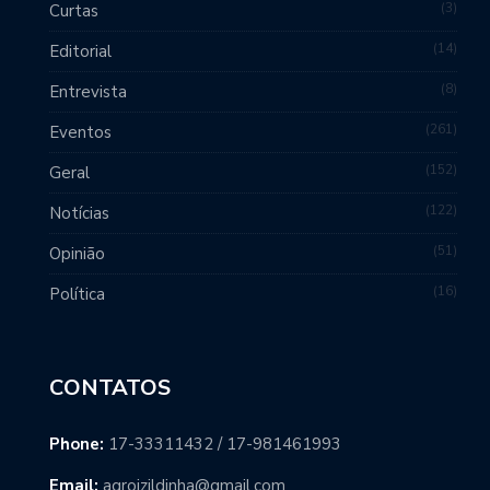
3
Curtas
14
Editorial
8
Entrevista
261
Eventos
152
Geral
122
Notícias
51
Opinião
16
Política
CONTATOS
Phone:
17-33311432 / 17-981461993
Email:
agroizildinha@gmail.com