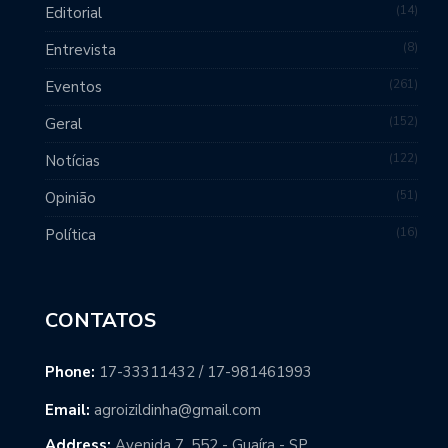
14
Editorial
8
Entrevista
261
Eventos
152
Geral
122
Notícias
51
Opinião
16
Política
CONTATOS
Phone:
17-33311432 / 17-981461993
Email:
agroizildinha@gmail.com
Address:
Avenida 7, 552 - Guaíra - SP