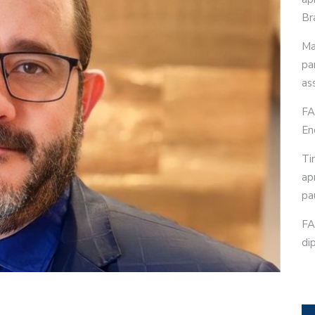
Bra
Ma
pa
as
FA
En
Ti
ap
pa
FA
di