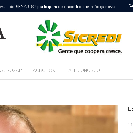
nais do SENAR-SP participam de encontro que reforça nova
FAESP co
nica no campo
AGROZAP
AGROBOX
FALE CONOSCO
L
11
ap