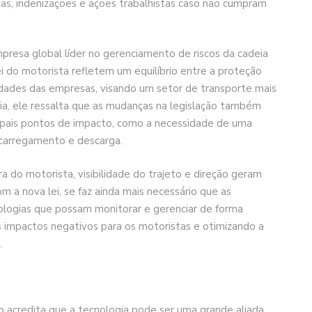
as, indenizações e ações trabalhistas caso não cumpram
mpresa global líder no gerenciamento de riscos da cadeia
ei do motorista refletem um equilíbrio entre a proteção
lidades das empresas, visando um setor de transporte mais
via, ele ressalta que as mudanças na legislação também
cipais pontos de impacto, como a necessidade de uma
 carregamento e descarga.
 do motorista, visibilidade do trajeto e direção geram
om a nova lei, se faz ainda mais necessário que as
logias que possam monitorar e gerenciar de forma
os impactos negativos para os motoristas e otimizando a
.
io acredita que a tecnologia pode ser uma grande aliada,