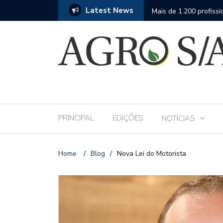
Latest News
 Andav 2026 apresentará o mais completo
Mais de 1.200 profissio
fase da assistência téc
PRINCIPAL
EDIÇÕES
NOTÍCIAS
Home
/
Blog
/
Nova Lei do Motorista