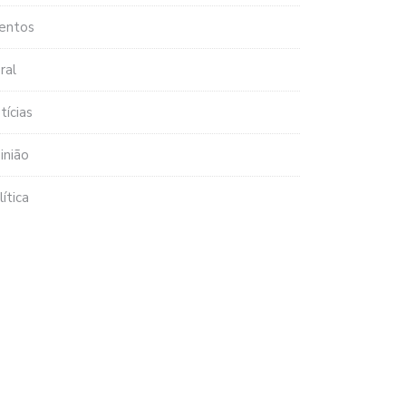
entos
ral
tícias
inião
lítica