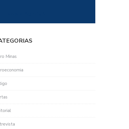
Revista Agro S/A
ATEGORIAS
ro Minas
roeconomia
tigo
rtas
torial
trevista