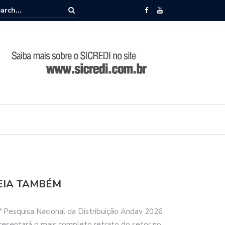
memora 86 anos de história durante Encontro de Lideranças em Camp
EIA TAMBÉM
ª Pesquisa Nacional da Distribuição Andav 2026
resentará o mais completo retrato do setor no