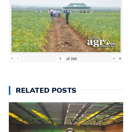
«
‹
›
»
of
269
RELATED POSTS