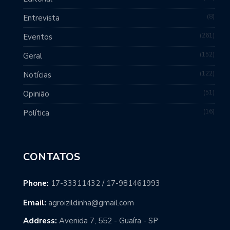
8
Entrevista
261
Eventos
152
Geral
122
Notícias
51
Opinião
16
Política
CONTATOS
Phone:
17-33311432 / 17-981461993
Email:
agroizildinha@gmail.com
Address:
Avenida 7, 552 - Guaíra - SP