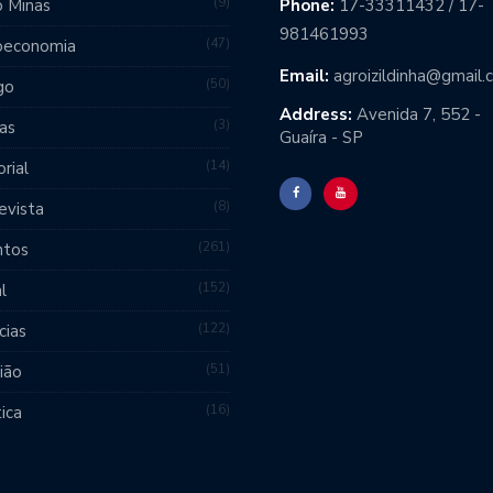
9
 Minas
Phone:
17-33311432 / 17-
981461993
47
oeconomia
Email:
agroizildinha@gmail
50
go
Address:
Avenida 7, 552 -
3
as
Guaíra - SP
14
orial
8
evista
261
ntos
152
l
122
cias
51
ião
16
tica