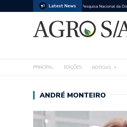
Latest News
 Andav 2026 apresentará o mais completo
Mais de 1.200 profissio
fase da assistência téc
PRINCIPAL
EDIÇÕES
NOTÍCIAS
ANDRÉ MONTEIRO