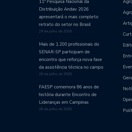
11ª Pesquisa Nacional da
Agro
Distribuição Andav 2026
Agr
apresentará o mais completo
Arti
retrato do setor no Brasil
29 de julho de 2026
Curt
Mais de 1.200 profissionais do
Edit
SENAR-SP participam de
Entr
encontro que reforça nova fase
Eve
da assistência técnica no campo
26 de julho de 2026
Gera
FAESP comemora 86 anos de
Notí
história durante Encontro de
Opin
Lideranças em Campinas
26 de julho de 2026
Polí