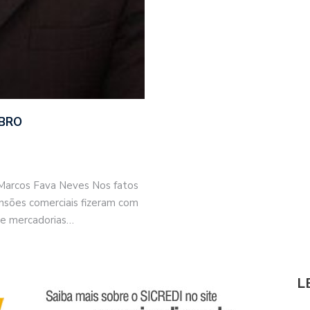
BRO
. Marcos Fava Neves Nos fatos
tensões comerciais fizeram com
de mercadorias…
L