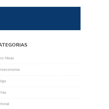
Revista Agro S/A
ATEGORIAS
ro Minas
roeconomia
tigo
rtas
torial