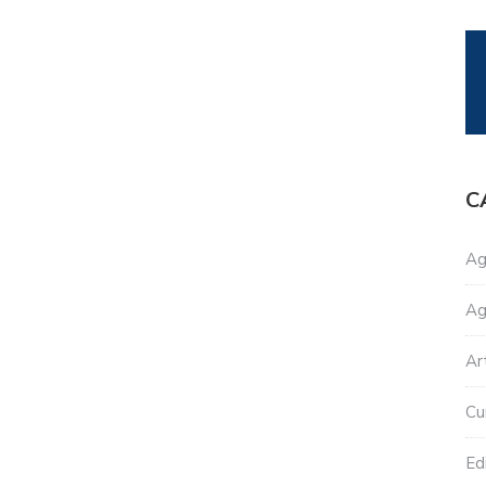
C
Ag
Ag
Ar
Cu
Edi