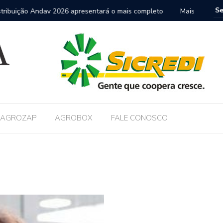
nais do SENAR-SP participam de encontro que reforça nova
FAESP co
nica no campo
AGROZAP
AGROBOX
FALE CONOSCO