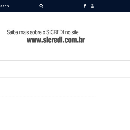
memora 86 anos de história durante Encontro de Lideranças em Camp