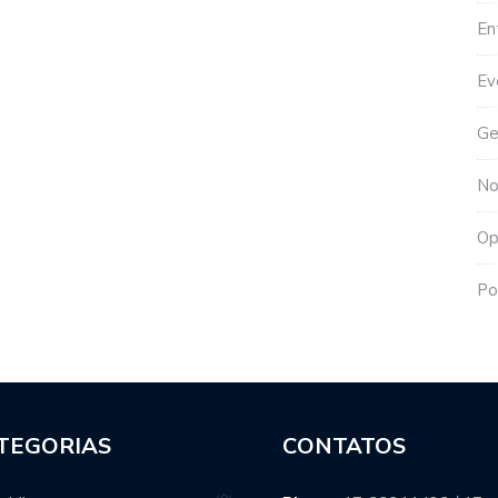
En
Ev
Ge
No
Op
Po
TEGORIAS
CONTATOS