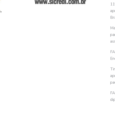
11
ap
Bra
Ma
pa
as
FA
En
Ti
ap
pa
FA
di