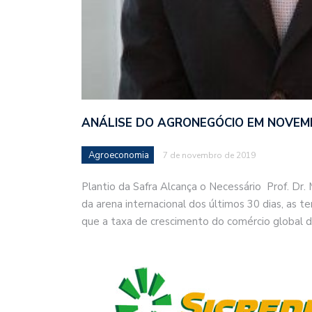
ANÁLISE DO AGRONEGÓCIO EM NOVEM
Agroeconomia
7 de novembro de 2019
Plantio da Safra Alcança o Necessário Prof. Dr
da arena internacional dos últimos 30 dias, as 
que a taxa de crescimento do comércio global 