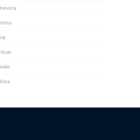
trevista
entos
ral
tícias
inião
lítica