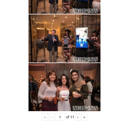
«
‹
of
11
›
»