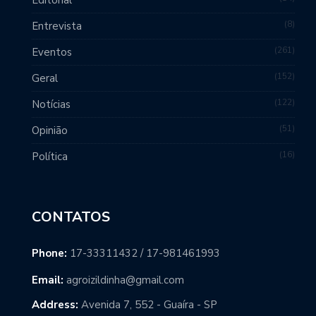
Editorial
8
Entrevista
261
Eventos
152
Geral
122
Notícias
51
Opinião
16
Política
CONTATOS
Phone:
17-33311432 / 17-981461993
Email:
agroizildinha@gmail.com
Address:
Avenida 7, 552 - Guaíra - SP