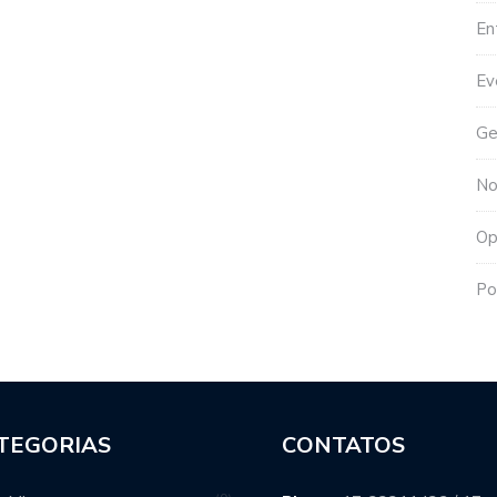
En
Ev
Ge
No
Op
Po
TEGORIAS
CONTATOS