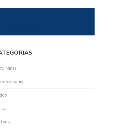
Revista Agro S/A
ATEGORIAS
ro Minas
roeconomia
tigo
rtas
torial