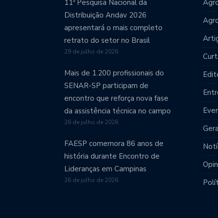
11ª Pesquisa Nacional da
Agro
Distribuição Andav 2026
Agr
apresentará o mais completo
Arti
retrato do setor no Brasil
29 de julho de 2026
Curt
Mais de 1.200 profissionais do
Edit
SENAR-SP participam de
Entr
encontro que reforça nova fase
Eve
da assistência técnica no campo
26 de julho de 2026
Gera
FAESP comemora 86 anos de
Notí
história durante Encontro de
Opin
Lideranças em Campinas
26 de julho de 2026
Polí