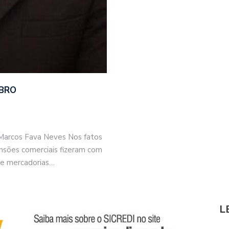
BRO
. Marcos Fava Neves Nos fatos
tensões comerciais fizeram com
de mercadorias…
L