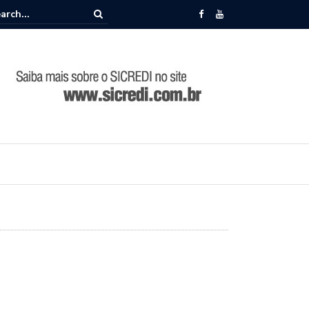
memora 86 anos de história durante Encontro de Lideranças em Camp