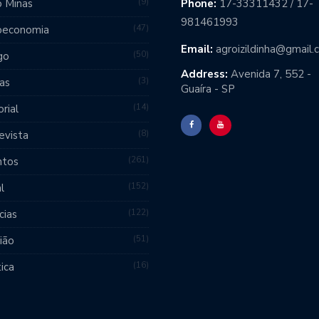
9
 Minas
Phone:
17-33311432 / 17-
981461993
47
oeconomia
Email:
agroizildinha@gmail
50
go
Address:
Avenida 7, 552 -
3
as
Guaíra - SP
14
orial
8
evista
261
ntos
152
l
122
cias
51
ião
16
tica