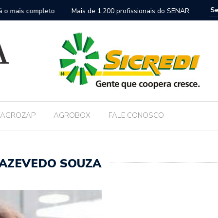
nais do SENAR-SP participam de encontro que reforça nova
FAESP co
nica no campo
AGROZAP
AGROBOX
FALE CONOSCO
. AZEVEDO SOUZA