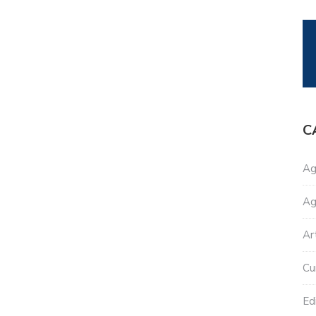
C
Ag
Ag
Ar
Cu
Edi