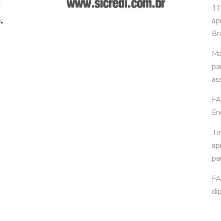
11
ap
Bra
Ma
pa
as
FA
En
Ti
ap
pa
FA
di