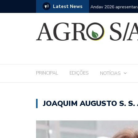
Latest News
 Andav 2026 apresentará o mais completo
Mais de 1.200 profissio
fase da assistência téc
PRINCIPAL
EDIÇÕES
NOTÍCIAS
JOAQUIM AUGUSTO S. S