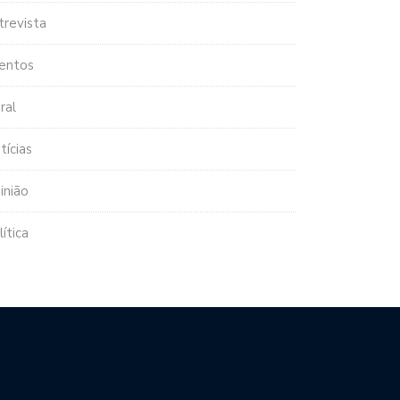
trevista
entos
ral
tícias
inião
lítica