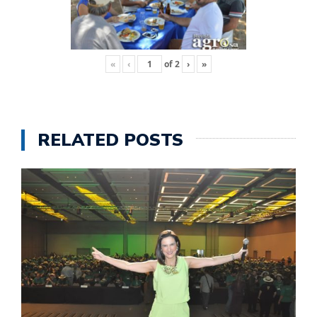
«
‹
of
2
›
»
RELATED POSTS