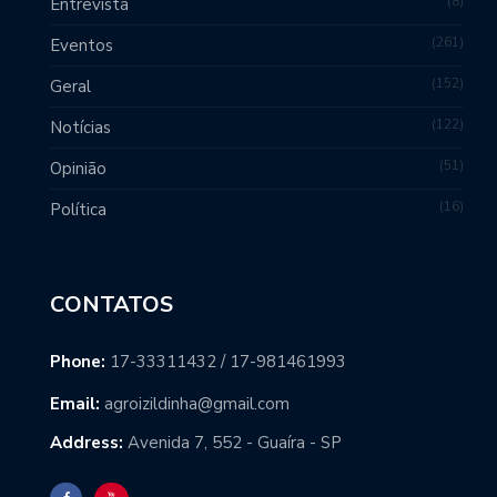
8
Entrevista
261
Eventos
152
Geral
122
Notícias
51
Opinião
16
Política
CONTATOS
Phone:
17-33311432 / 17-981461993
Email:
agroizildinha@gmail.com
Address:
Avenida 7, 552 - Guaíra - SP