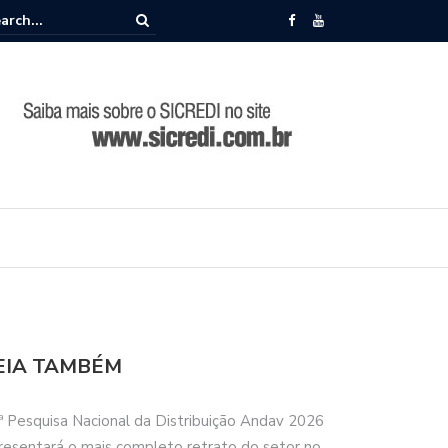
memora 86 anos de história durante Encontro de Lideranças em Camp
EIA TAMBÉM
ª Pesquisa Nacional da Distribuição Andav 2026
resentará o mais completo retrato do setor no