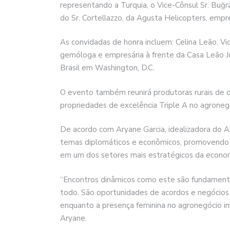
representando a Turquia, o Vice-Cônsul Sr. Buğra
do Sr. Cortellazzo, da Agusta Helicopters, empr
As convidadas de honra incluem: Celina Leão, Vi
gemóloga e empresária à frente da Casa Leão Jo
Brasil em Washington, D.C.
O evento também reunirá produtoras rurais de d
propriedades de excelência Triple A no agroneg
De acordo com Aryane Garcia, idealizadora do Ag
temas diplomáticos e econômicos, promovendo d
em um dos setores mais estratégicos da econom
“Encontros dinâmicos como este são fundament
todo. São oportunidades de acordos e negócios 
enquanto a presença feminina no agronegócio im
Aryane.