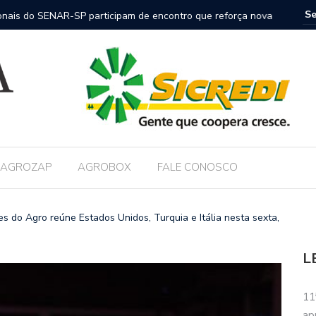
nais do SENAR-SP participam de encontro que reforça nova
FAESP co
nica no campo
AGROZAP
AGROBOX
FALE CONOSCO
s do Agro reúne Estados Unidos, Turquia e Itália nesta sexta,
L
11
ap