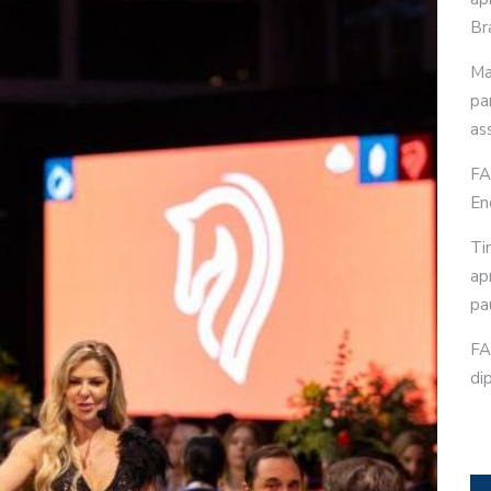
Bra
Ma
pa
as
FA
En
Ti
ap
pa
FA
di