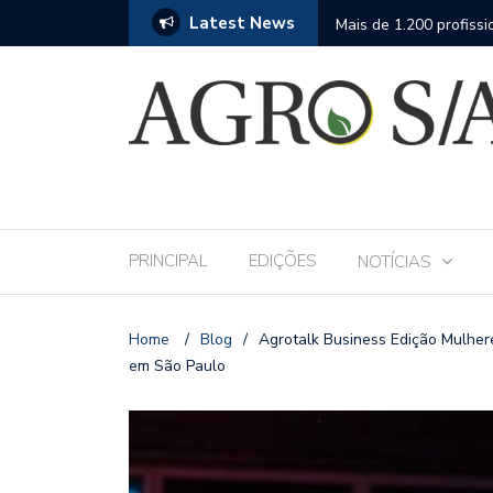
Latest News
 Andav 2026 apresentará o mais completo
Mais de 1.200 profissio
fase da assistência téc
PRINCIPAL
EDIÇÕES
NOTÍCIAS
Home
/
Blog
/
Agrotalk Business Edição Mulhere
em São Paulo