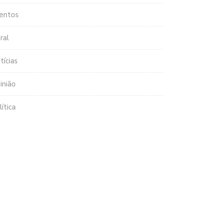
entos
ral
tícias
inião
lítica