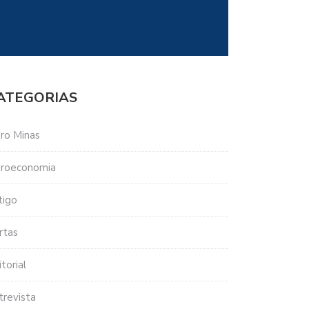
Revista Agro S/A
ATEGORIAS
ro Minas
roeconomia
tigo
rtas
torial
trevista