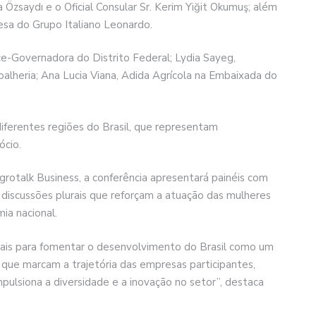
 Özsaydı e o Oficial Consular Sr. Kerim Yiğit Okumuş; além
esa do Grupo Italiano Leonardo.
ce-Governadora do Distrito Federal; Lydia Sayeg,
alheria; Ana Lucia Viana, Adida Agrícola na Embaixada do
iferentes regiões do Brasil, que representam
ócio.
rotalk Business, a conferência apresentará painéis com
iscussões plurais que reforçam a atuação das mulheres
ia nacional.
ais para fomentar o desenvolvimento do Brasil como um
que marcam a trajetória das empresas participantes,
pulsiona a diversidade e a inovação no setor”, destaca