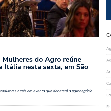
C
Ag
o Mulheres do Agro reúne
Ag
 Itália nesta sexta, em São
Ar
Cu
produtoras rurais em evento que debaterá o agronegócio
Edi
En