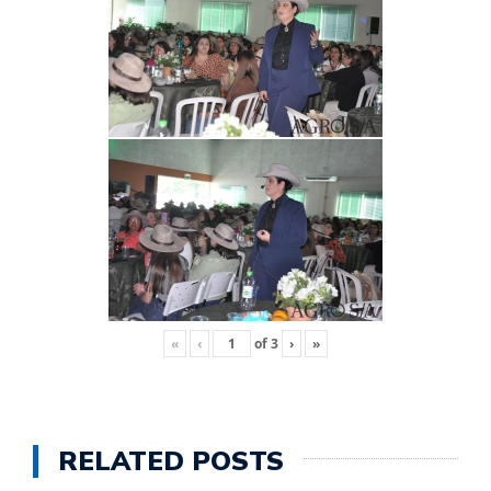
«
‹
of
3
›
»
RELATED POSTS