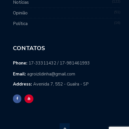
122
Notícias
51
Opinião
16
Política
CONTATOS
Phone:
17-33311432 / 17-981461993
Email:
agroizildinha@gmail.com
Address:
Avenida 7, 552 - Guaíra - SP