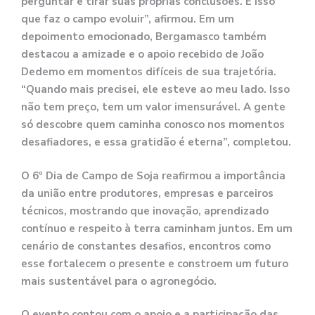
perguntar e tirar suas próprias conclusões. É isso
que faz o campo evoluir”, afirmou. Em um
depoimento emocionado, Bergamasco também
destacou a amizade e o apoio recebido de João
Dedemo em momentos difíceis de sua trajetória.
“Quando mais precisei, ele esteve ao meu lado. Isso
não tem preço, tem um valor imensurável. A gente
só descobre quem caminha conosco nos momentos
desafiadores, e essa gratidão é eterna”, completou.
O 6º Dia de Campo de Soja reafirmou a importância
da união entre produtores, empresas e parceiros
técnicos, mostrando que inovação, aprendizado
contínuo e respeito à terra caminham juntos. Em um
cenário de constantes desafios, encontros como
esse fortalecem o presente e constroem um futuro
mais sustentável para o agronegócio.
O evento contou com o apoio e a participação das