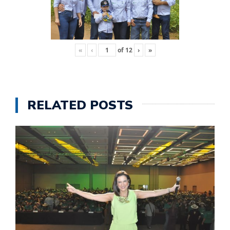
«
‹
of
12
›
»
RELATED POSTS