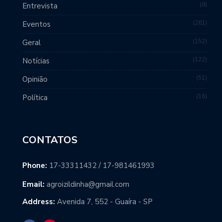
8
Entrevista
261
Eventos
152
Geral
122
Notícias
51
Opinião
16
Política
CONTATOS
Phone:
17-33311432 / 17-981461993
Email:
agroizildinha@gmail.com
Address:
Avenida 7, 552 - Guaíra - SP