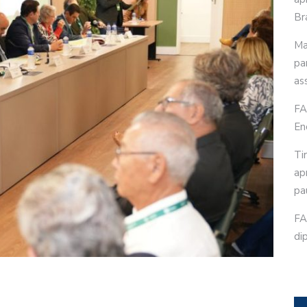
Bra
Ma
pa
as
FA
En
Ti
ap
pa
FA
di