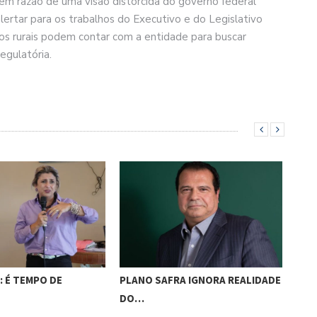
 em razão de uma visão distorcida do governo federal
rtar para os trabalhos do Executivo e do Legislativo
atos rurais podem contar com a entidade para buscar
egulatória.
 É TEMPO DE
PLANO SAFRA IGNORA REALIDADE
PLA
DO…
DES