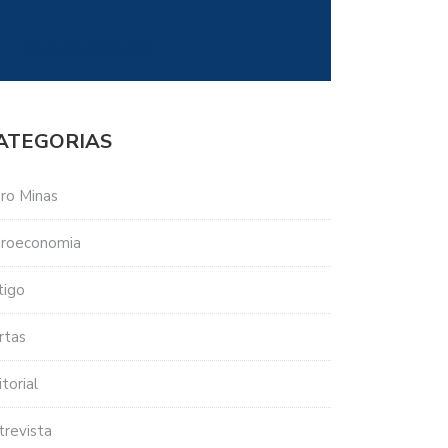
Revista Agro S/A
ATEGORIAS
ro Minas
roeconomia
tigo
eração
rtas
cultura
torial
uária
trevista