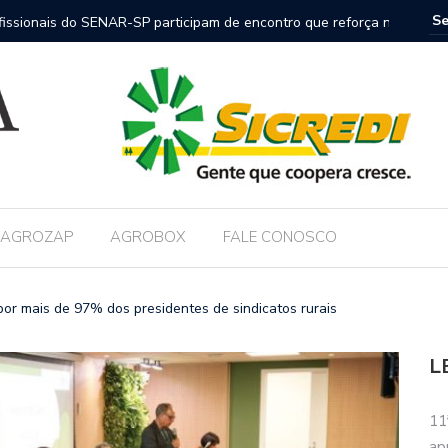
nais do SENAR-SP participam de encontro que reforça nova
FAESP co
nica no campo
AGROZAP
AGROBOX
FALE CONOSCO
or mais de 97% dos presidentes de sindicatos rurais
L
11
ap