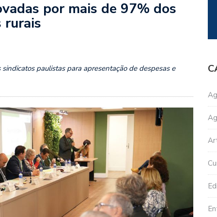
ovadas por mais de 97% dos
 rurais
C
 sindicatos paulistas para apresentação de despesas e
Ag
Ag
A
Ar
Fed
da
Cu
Agri
e
Edi
Pec
En
do