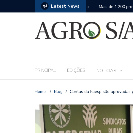
Latest News
 Andav 2026 apresentará o mais completo
Mais de 1.200 profissio
fase da assistência téc
PRINCIPAL
EDIÇÕES
NOTÍCIAS
Home
/
Blog
/
Contas da Faesp são aprovadas p