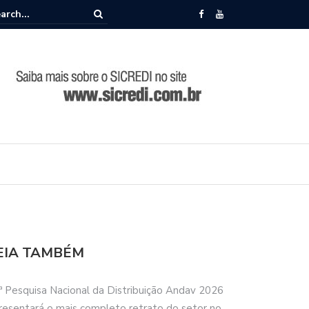
memora 86 anos de história durante Encontro de Lideranças em Camp
EIA TAMBÉM
ª Pesquisa Nacional da Distribuição Andav 2026
resentará o mais completo retrato do setor no