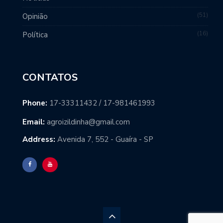
51
Opinião
16
Política
CONTATOS
Phone:
17-33311432 / 17-981461993
Email:
agroizildinha@gmail.com
Address:
Avenida 7, 552 - Guaíra - SP