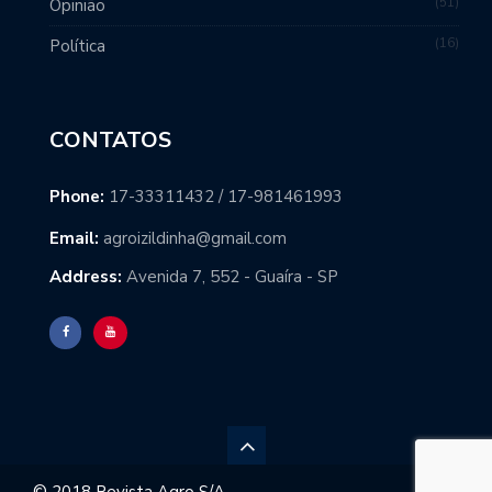
51
Opinião
16
Política
CONTATOS
Phone:
17-33311432 / 17-981461993
Email:
agroizildinha@gmail.com
Address:
Avenida 7, 552 - Guaíra - SP
© 2018 Revista Agro S/A