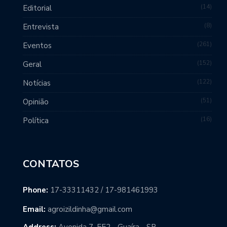
14
Editorial
8
Entrevista
261
Eventos
152
Geral
122
Notícias
51
Opinião
16
Política
CONTATOS
Phone:
17-33311432 / 17-981461993
Email:
agroizildinha@gmail.com
Address:
Avenida 7, 552 - Guaíra - SP