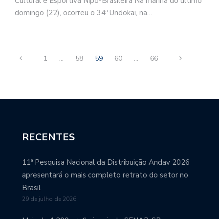
Cultural e Esportiva Nipo-Brasileira Na manhã do último
domingo (22), ocorreu o 34ª Undokai, na…
1
…
58
59
60
…
66
RECENTES
11ª Pesquisa Nacional da Distribuição Andav 2026
apresentará o mais completo retrato do setor no
Brasil
29 de julho de 2026