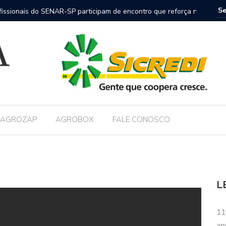
nais do SENAR-SP participam de encontro que reforça nova
FAESP co
nica no campo
AGROZAP
AGROBOX
FALE CONOSCO
L
11
ap