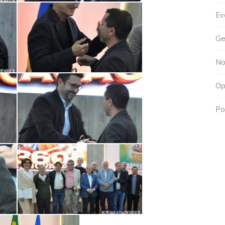
Ev
Ge
No
Op
Po