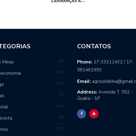
LIDERANÇAS À…
DIA
TEGORIAS
CONTATOS
9
 Minas
Phone:
17-33311432 / 17-
981461993
47
oeconomia
Email:
agroizildinha@gmail
50
go
Address:
Avenida 7, 552 -
3
as
Guaíra - SP
14
orial
8
evista
261
ntos