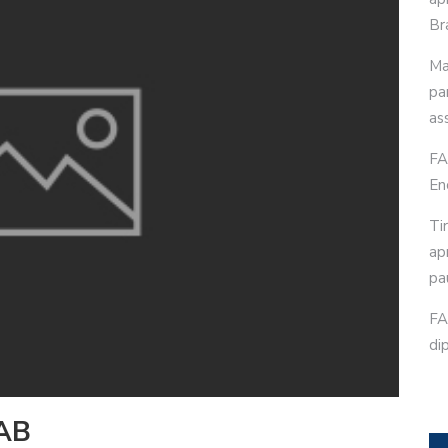
Bra
Ma
pa
as
FA
En
Ti
ap
pa
FA
di
AB