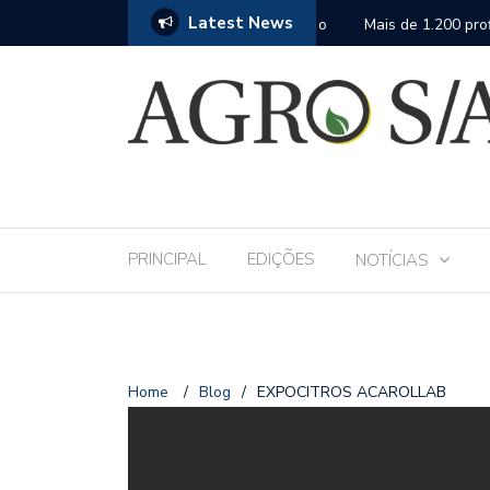
Latest News
 Andav 2026 apresentará o mais completo
Mais de 1.200 profissio
fase da assistência téc
PRINCIPAL
EDIÇÕES
NOTÍCIAS
Home
/
Blog
/
EXPOCITROS ACAROLLAB