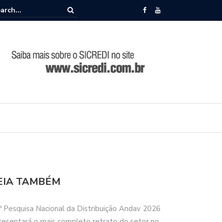
memora 86 anos de história durante Encontro de Lideranças em Camp
EIA TAMBÉM
ª Pesquisa Nacional da Distribuição Andav 2026
resentará o mais completo retrato do setor no