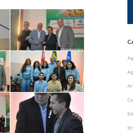
C
Ag
Ag
Ar
Cu
Edi
En