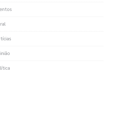
entos
ral
tícias
inião
lítica