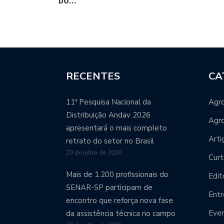
DO…
RECENTES
CA
11ª Pesquisa Nacional da
Agro
Distribuição Andav 2026
Agr
apresentará o mais completo
Arti
retrato do setor no Brasil
29 de julho de 2026
Curt
Mais de 1.200 profissionais do
Edit
SENAR-SP participam de
Entr
encontro que reforça nova fase
Eve
da assistência técnica no campo