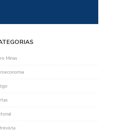
Revista Agro S/A
ATEGORIAS
ro Minas
roeconomia
tigo
rtas
torial
trevista