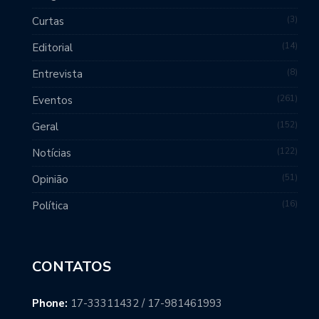
3
Curtas
14
Editorial
8
Entrevista
261
Eventos
152
Geral
122
Notícias
51
Opinião
16
Política
CONTATOS
Phone:
17-33311432 / 17-981461993