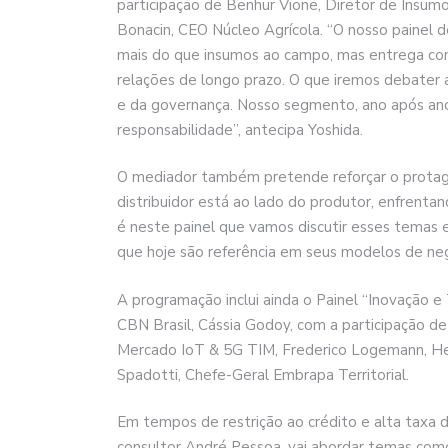
participação de Benhur Vione, Diretor de Insum
Bonacin, CEO Núcleo Agrícola. “O nosso painel d
mais do que insumos ao campo, mas entrega confi
relações de longo prazo. O que iremos debater a
e da governança. Nosso segmento, ano após ano
responsabilidade”, antecipa Yoshida.
O mediador também pretende reforçar o protagon
distribuidor está ao lado do produtor, enfrent
é neste painel que vamos discutir esses temas 
que hoje são referência em seus modelos de neg
A programação inclui ainda o Painel “Inovação e
CBN Brasil, Cássia Godoy, com a participação d
Mercado IoT & 5G TIM, Frederico Logemann, Hea
Spadotti, Chefe-Geral Embrapa Territorial.
Em tempos de restrição ao crédito e alta taxa d
consultor André Pessoa, vai abordar temas como 