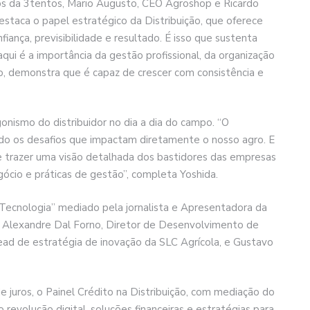
os da 3tentos, Mario Augusto, CEO Agroshop e Ricardo
estaca o papel estratégico da Distribuição, que oferece
ança, previsibilidade e resultado. É isso que sustenta
qui é a importância da gestão profissional, da organização
, demonstra que é capaz de crescer com consistência e
ismo do distribuidor no dia a dia do campo. “O
ando os desafios que impactam diretamente o nosso agro. E
e trazer uma visão detalhada dos bastidores das empresas
ócio e práticas de gestão”, completa Yoshida.
 Tecnologia” mediado pela jornalista e Apresentadora da
e Alexandre Dal Forno, Diretor de Desenvolvimento de
d de estratégia de inovação da SLC Agrícola, e Gustavo
e juros, o Painel Crédito na Distribuição, com mediação do
revolução digital, soluções financeiras e estratégias para