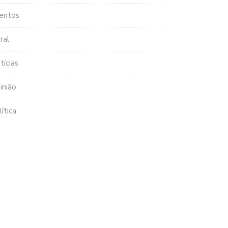
entos
ral
tícias
inião
lítica