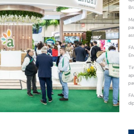
Bra
Ma
pa
as
FA
En
Ti
ap
pa
FA
di