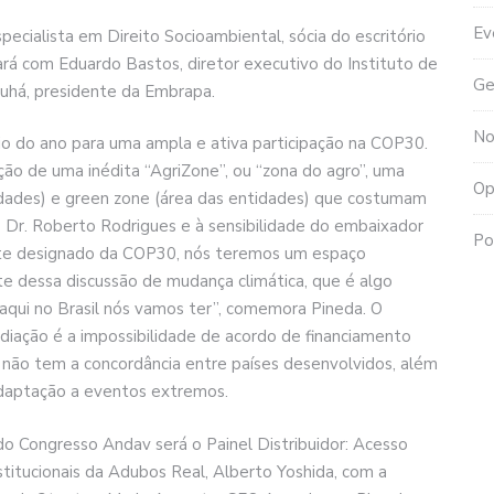
Ev
ialista em Direito Socioambiental, sócia do escritório
ará com Eduardo Bastos, diretor executivo do Instituto de
Ge
ruhá, presidente da Embrapa.
No
cio do ano para uma ampla e ativa participação na COP30.
ção de uma inédita “AgriZone”, ou “zona do agro”, uma
Op
ridades) e green zone (área das entidades) que costumam
o Dr. Roberto Rodrigues e à sensibilidade do embaixador
Po
nte designado da COP30, nós teremos um espaço
te dessa discussão de mudança climática, que é algo
 aqui no Brasil nós vamos ter”, comemora Pineda. O
diação é a impossibilidade de acordo de financiamento
ão não tem a concordância entre países desenvolvidos, além
adaptação a eventos extremos.
 Congresso Andav será o Painel Distribuidor: Acesso
itucionais da Adubos Real, Alberto Yoshida, com a