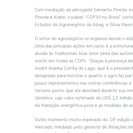
Com mediação da advogada Samanta Pineda, espec
Pineda e Krahn, o painel “COP30 no Brasil” cont
Estudos do Agronegócio da Abag, e Silvia Mass
O setor do agronegócio se organiza desde o iní
Uma das principais ações em curso é a estrutura
alusão às tradicionais blue zone (área das auto
existir em todas as COPs. “Graças à presença d
André Aranha Corrêa do Lago, que é o preside
designado para mostrar o quanto o agro faz par
pouco representativo nas outras conferências e
terceiro ponto que ela abordará durante sua me
climático, cujo valor estimado de US$ 1,3 trilh
da transição energética justa e as medidas de 
Outro momento muito esperado do 14ª edição do
Mercado, mediado pelo gerente de Relações Inst