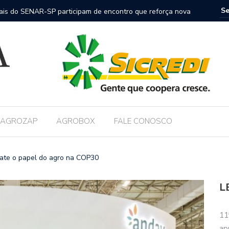
nais do SENAR-SP participam de encontro que reforça nova
FAESP co
nica no campo
AGROZAP
AGROBOX
FALE CONOSCO
ate o papel do agro na COP30
L
11
ap