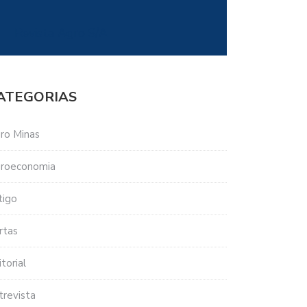
Revista Agro S/A
ATEGORIAS
ro Minas
roeconomia
tigo
rtas
torial
trevista