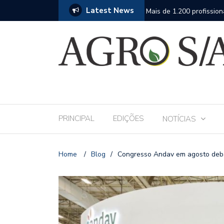
Latest News
 Andav 2026 apresentará o mais completo
Mais de 1.200 profissio
fase da assistência téc
PRINCIPAL
EDIÇÕES
NOTÍCIAS
Home
/
Blog
/
Congresso Andav em agosto deb