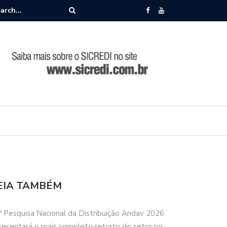
memora 86 anos de história durante Encontro de Lideranças em Camp
EIA TAMBÉM
ª Pesquisa Nacional da Distribuição Andav 2026
resentará o mais completo retrato do setor no