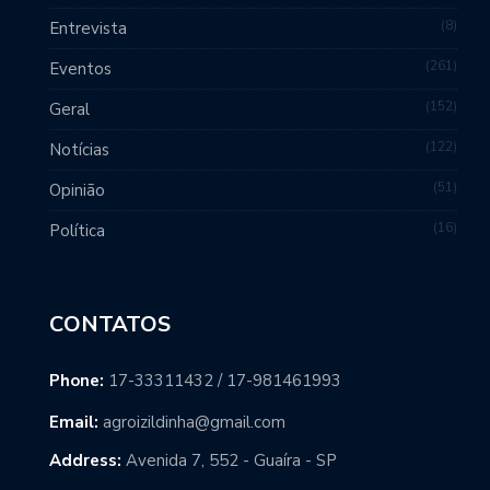
8
Entrevista
261
Eventos
152
Geral
122
Notícias
51
Opinião
16
Política
CONTATOS
Phone:
17-33311432 / 17-981461993
Email:
agroizildinha@gmail.com
Address:
Avenida 7, 552 - Guaíra - SP