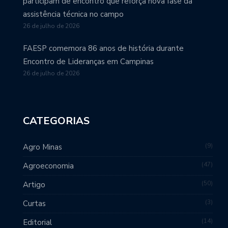
participam de encontro que reforça nova fase da
assistência técnica no campo
26 de julho de 2026
FAESP comemora 86 anos de história durante
Encontro de Lideranças em Campinas
26 de julho de 2026
CATEGORIAS
9
Agro Minas
47
Agroeconomia
50
Artigo
3
Curtas
14
Editorial