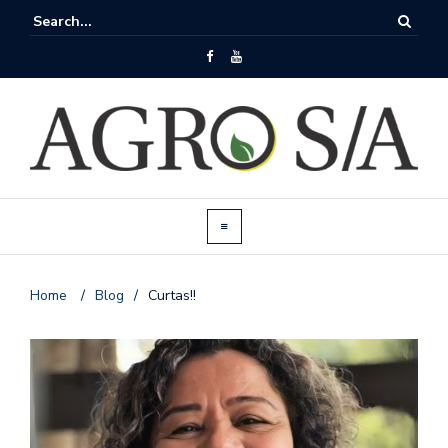
Home
/
Blog
/
Curtas!!