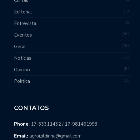
Curtas
14
Editorial
8
Entrevista
261
Eventos
152
Geral
122
Notícias
51
Opinião
16
Política
CONTATOS
Phone:
17-33311432 / 17-981461993
Email:
agroizildinha@gmail.com